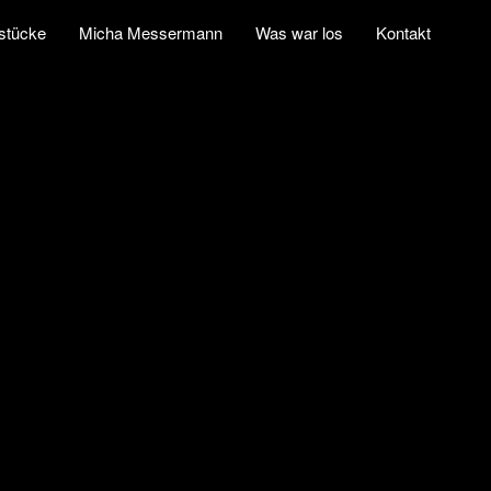
stücke
Micha Messermann
Was war los
Kontakt